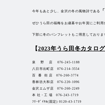
今年もあと少し、金沢の冬の風物詩である
ぜひうら田の福梅をお歳暮やお年賀にご利用
下部に冬のパンフレットもご用意しておりま
【
2023年うら田冬カタロ
泉 野 店 076-245-1188
八日市出町店 076-214-3554
百 番 街 店 076-260-3774
香林坊大和店 076-220-1096
金沢エムザ店 076-260-2249
本 社・工 場 076-243-1719
ﾌﾘｰﾀﾞｲﾔﾙ(固定) 0120-43-1719